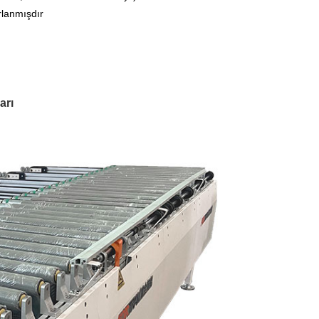
rlanmışdır
arı