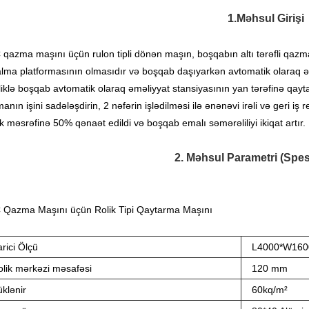
1.Məhsul Girişi
qazma maşını üçün rulon tipli dönən maşın, boşqabın altı tərəfli qazm
lma platformasının olmasıdır və boşqab daşıyarkən avtomatik olaraq əmə
liklə boşqab avtomatik olaraq əməliyyat stansiyasının yan tərəfinə qaytarıl
anın işini sadələşdirin, 2 nəfərin işlədilməsi ilə ənənəvi irəli və geri iş r
 məsrəfinə 50% qənaət edildi və boşqab emalı səmərəliliyi ikiqat artır.
2. Məhsul Parametri (Spes
Qazma Maşını üçün Rolik Tipi Qaytarma Maşını
rici Ölçü
L4000*W16
olik mərkəzi məsafəsi
120 mm
klənir
60kq/m²