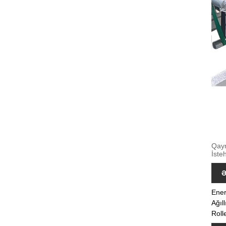
Qayn
İste
Ə
Ener
Ağıl
Roll