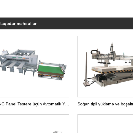
laqədar məhsullar
CNC Panel Testere üçün Avtomatik Yükləmə