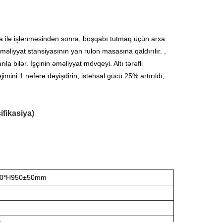
a ilə işlənməsindən sonra, boşqabı tutmaq üçün arxa
liyyat stansiyasının yan rulon masasına qaldırılır. ,
a bilər. İşçinin əməliyyat mövqeyi. Altı tərəfli
ejimini 1 nəfərə dəyişdirin, istehsal gücü 25% artırıldı,
ifikasiya)
00*H950±50mm