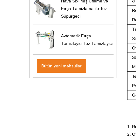
Ə
Hava Sıxılmış Üfləmə və
Fırça Təmizləmə ilə Toz
Ro
Süpürgəci
Re
T
Avtomatik Fırça
S
Təmizləyici Toz Təmizləyici
Ot
S
Bütün yeni məhsullar
M
Te
P
Gə
1. R
2. O