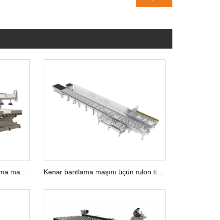
Soğan tipli yükləmə və boşaltma maşını
Kənar bantlama maşını üçün rulon tipli geri dönən konveyer xətti