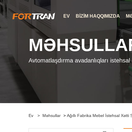
EV
BIZIM HAQQIMIZDA
M
MƏHSULLA
Avtomatlaşdırma avadanlıqları istehsal 
Ev
>
Məhsullar
>
Ağıllı Fabrika Mebel İstehsal Xətti 