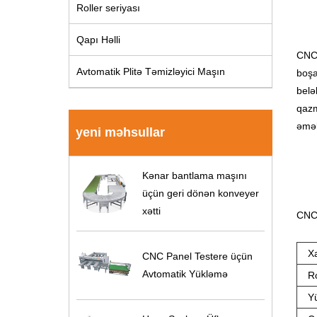
Roller seriyası
Qapı Həlli
CNC 
Avtomatik Plitə Təmizləyici Maşın
boşa
belə
qazm
əmək
yeni məhsullar
Kənar bantlama maşını
üçün geri dönən konveyer
xətti
CNC 
Xa
CNC Panel Testere üçün
Avtomatik Yükləmə
R
Yü