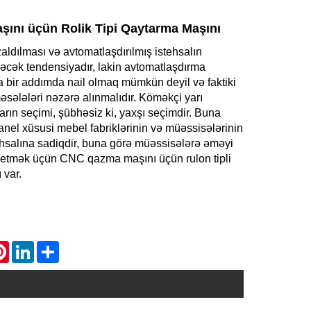
ını üçün Rolik Tipi Qaytarma Maşını
zaldılması və avtomatlaşdırılmış istehsalın
əcək tendensiyadır, lakin avtomatlaşdırma
a bir addımda nail olmaq mümkün deyil və faktiki
əsələləri nəzərə alınmalıdır. Köməkçi yarı
rın seçimi, şübhəsiz ki, yaxşı seçimdir. Buna
anel xüsusi mebel fabriklərinin və müəssisələrinin
ehsalına sadiqdir, buna görə müəssisələrə əməyi
etmək üçün CNC qazma maşını üçün rulon tipli
 var.
atsApp
Pinterest
LinkedIn
Share