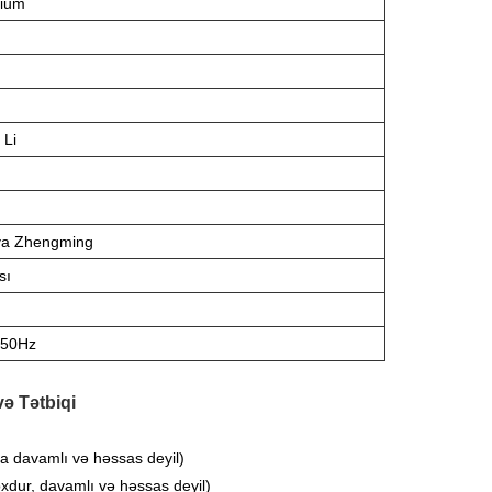
nium
 Li
ya Zhengming
sı
 50Hz
ə Tətbiqi
ya davamlı və həssas deyil)
oxdur, davamlı və həssas deyil)