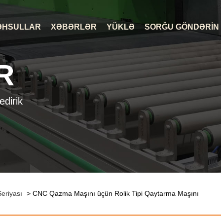
ƏHSULLAR
XƏBƏRLƏR
YÜKLƏ
SORĞU GÖNDƏRIN
R
edirik
Seriyası
> CNC Qazma Maşını üçün Rolik Tipi Qaytarma Maşını