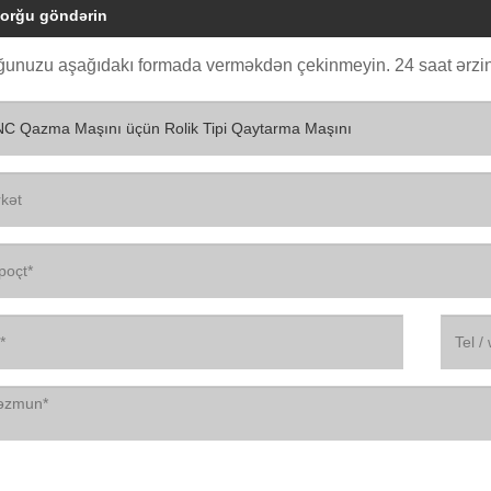
orğu göndərin
ğunuzu aşağıdakı formada verməkdən çekinmeyin. 24 saat ərzin