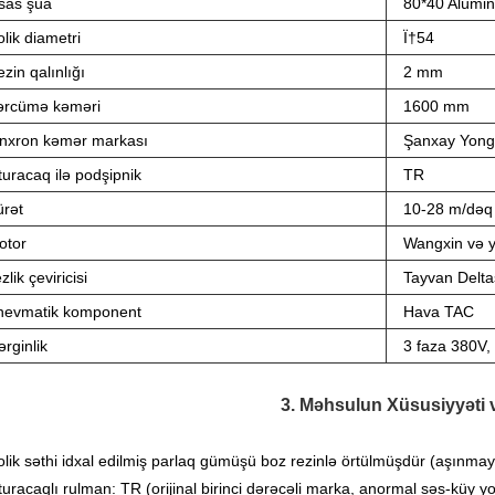
sas şüa
80*40 Alümi
lik diametri
Ï†54
zin qalınlığı
2 mm
ərcümə kəməri
1600 mm
inxron kəmər markası
Şanxay Yong
uracaq ilə podşipnik
TR
ürət
10-28 m/dəq
otor
Wangxin və 
zlik çeviricisi
Tayvan Delta
nevmatik komponent
Hava TAC
rginlik
3 faza 380V,
3. Məhsulun Xüsusiyyəti v
olik səthi idxal edilmiş parlaq gümüşü boz rezinlə örtülmüşdür (aşınma
turacaqlı rulman: TR (orijinal birinci dərəcəli marka, anormal səs-küy y