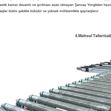
lastik kəmər davamlı və qırılması asan olmayan Şanxay Yonglidən hazı
aqlar bütöv şəkildə bükülür və yüksək möhkəmliklə qaynaqlanır
4.Məhsul Təfərrüatl