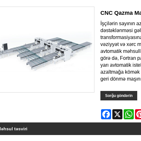
CNC Qazma Maş
İşçilərin sayının a
dəstəklənməsi gəl
transformasiyasın
vəziyyət və xərc m
avtomatik məhsulla
görə də, Fortran p
yarı avtomatik ist
azaltmağa kömək 
geri dönmə maşını
Sorğu göndərin
Facebook
X
Wh
əhsul təsviri