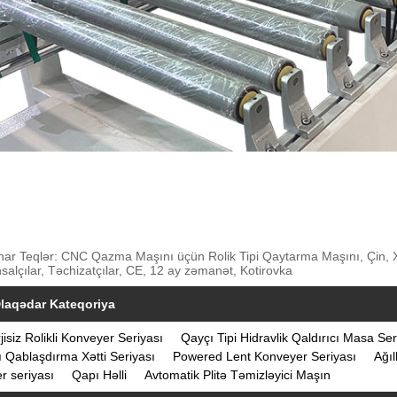
ar Teqlər: CNC Qazma Maşını üçün Rolik Tipi Qaytarma Maşını, Çin, Xüsu
hsalçılar, Təchizatçılar, CE, 12 ay zəmanət, Kotirovka
laqədar Kateqoriya
jisiz Rolikli Konveyer Seriyası
Qayçı Tipi Hidravlik Qaldırıcı Masa Ser
lı Qablaşdırma Xətti Seriyası
Powered Lent Konveyer Seriyası
Ağıl
er seriyası
Qapı Həlli
Avtomatik Plitə Təmizləyici Maşın